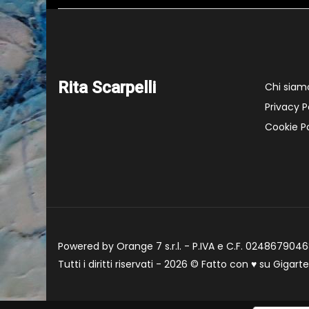
Rita Scarpelli
Chi siam
Privacy P
Cookie Po
Powered by Orange 7 s.r.l. - P.IVA e C.F. 02486790468
Tutti i diritti riservati - 2026 © Fatto con
♥
su
Gigart