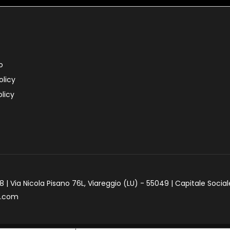
o
olicy
licy
 | Via Nicola Pisano 76L, Viareggio (LU) - 55049 | Capitale Social
e.com